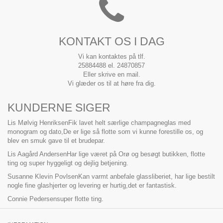
KONTAKT OS I DAG
Vi kan kontaktes på tlf.
25884488 el. 24870857
Eller skrive en mail.
Vi glæder os til at høre fra dig.
KUNDERNE SIGER
Lis Mølvig Henriksen
Fik lavet helt særlige champagneglas med
monogram og dato,De er lige så flotte som vi kunne forestille os, og
blev en smuk gave til et brudepar.
Lis Aagård Andersen
Har lige været på Orø og besøgt butikken, flotte
ting og super hyggeligt og dejlig betjening.
Susanne Klevin Povlsen
Kan varmt anbefale glassliberiet, har lige bestilt
nogle fine glashjerter og levering er hurtig,det er fantastisk.
Connie Pedersen
super flotte ting.