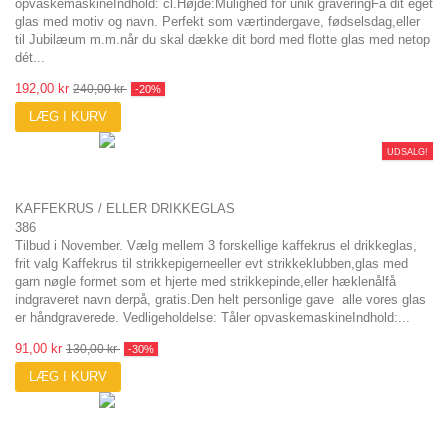
opvaskemaskineIndhold: cl.Højde:Mulighed for unik graveringFå dit eget
glas med motiv og navn. Perfekt som værtindergave, fødselsdag,eller
til Jubilæum m.m.når du skal dække dit bord med flotte glas med netop
dét...
192,00 kr
240,00 kr
-20%
LÆG I KURV
UDSALG!
KAFFEKRUS / ELLER DRIKKEGLAS
386
Tilbud i November. Vælg mellem 3 forskellige kaffekrus el drikkeglas,
frit valg Kaffekrus til strikkepigerneeller evt strikkeklubben,glas med
garn nøgle formet som et hjerte med strikkepinde,eller hæklenålfå
indgraveret navn derpå, gratis.Den helt personlige gave alle vores glas
er håndgraverede. Vedligeholdelse: Tåler opvaskemaskineIndhold:...
91,00 kr
130,00 kr
-30%
LÆG I KURV