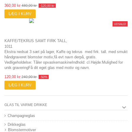
360,00 kr
480,00 kr
-120,00 kr
LÆG I KURV
UDSALG!
KAFFE/TEKRUS SAMT FIRK TALL,
1011
Ekstra nedsat 3 sæt på lager, Kaffe og tekrus med firk. tall. med smukt
håndgraveret blomster motiv,få evt navn derpå, gratis.
Vedligeholdelse: Tåler opvaskemaskineIndhold: cl.Højde:Mulighed for
unik graveringFå dit eget glas med motiv og navn.
120,00 kr
240,00 kr
-50%
LÆG I KURV
GLAS TIL VARME DRIKKE
Champagneglas
Drikkeglas
Blomstermotiver