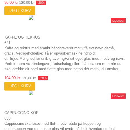
96,00 kr
120,00 kr
-20%
LÆG I KURV
UDSALG!
KAFFE OG TEKRUS
621
Kaffe og tekrus med smukt håndgraveret motiv,få evt navn derpå,
gratis. Vedligeholdelse: Tåler opvaskemaskineIndhold:
cl.Højde:Mulighed for unik graveringFå dit eget glas med motiv og navn.
Perfekt som værtindergave, fødselsdag,eller til Jubilæum m.m.når du
skal dække dit bord med flotte glas med netop dét motiv, du ønsker.
104,00 kr
130,00 kr
-20%
LÆG I KURV
UDSALG!
CAPPUCCINO KOP
633
Cappuccino /kaffesætmed flot motiv, både på koppen og
underkoppen,vores smukke glas vil pynte både til hverdag og fest.