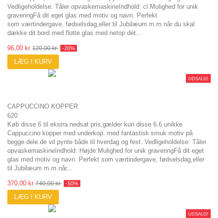
Vedligeholdelse: Tåler opvaskemaskineIndhold: cl.Mulighed for unik
graveringFå dit eget glas med motiv og navn. Perfekt
som værtindergave, fødselsdag,eller til Jubilæum m.m.når du skal
dække dit bord med flotte glas med netop dét...
96,00 kr
120,00 kr
-20%
LÆG I KURV
UDSALG!
CAPPUCCINO KOPPER
620
Køb disse 6 til ekstra nedsat pris,gælder kun disse 6.6 unikke
Cappuccino kopper med underkop. med fantastisk smuk motiv på
begge dele.de vil pynte både til hverdag og fest. Vedligeholdelse: Tåler
opvaskemaskineIndhold: Højde:Mulighed for unik graveringFå dit eget
glas med motiv og navn. Perfekt som værtindergave, fødselsdag,eller
til Jubilæum m.m.når...
370,00 kr
740,00 kr
-50%
LÆG I KURV
UDSALG!