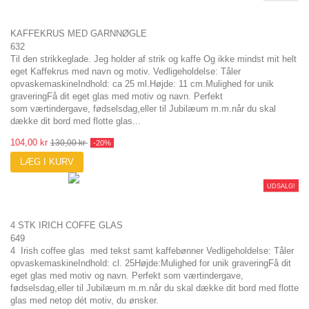
KAFFEKRUS MED GARNNØGLE
632
Til den strikkeglade. Jeg holder af strik og kaffe Og ikke mindst mit helt
eget Kaffekrus med navn og motiv. Vedligeholdelse: Tåler
opvaskemaskineIndhold: ca 25 ml.Højde: 11 cm.Mulighed for unik
graveringFå dit eget glas med motiv og navn. Perfekt
som værtindergave, fødselsdag,eller til Jubilæum m.m.når du skal
dække dit bord med flotte glas...
104,00 kr
130,00 kr
-20%
LÆG I KURV
UDSALG!
4 STK IRICH COFFE GLAS
649
4 Irish coffee glas med tekst samt kaffebønner Vedligeholdelse: Tåler
opvaskemaskineIndhold: cl. 25Højde:Mulighed for unik graveringFå dit
eget glas med motiv og navn. Perfekt som værtindergave,
fødselsdag,eller til Jubilæum m.m.når du skal dække dit bord med flotte
glas med netop dét motiv, du ønsker.