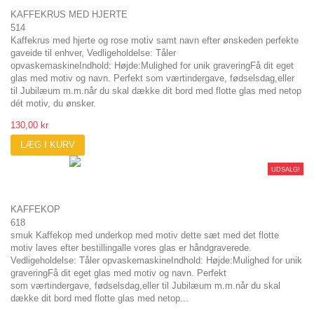
KAFFEKRUS MED HJERTE
514
Kaffekrus med hjerte og rose motiv samt navn efter ønskeden perfekte
gaveide til enhver, Vedligeholdelse: Tåler
opvaskemaskineIndhold: Højde:Mulighed for unik graveringFå dit eget
glas med motiv og navn. Perfekt som værtindergave, fødselsdag,eller
til Jubilæum m.m.når du skal dække dit bord med flotte glas med netop
dét motiv, du ønsker.
130,00 kr
LÆG I KURV
UDSALG!
KAFFEKOP
618
smuk Kaffekop med underkop med motiv dette sæt med det flotte
motiv laves efter bestillingalle vores glas er håndgraverede.
Vedligeholdelse: Tåler opvaskemaskineIndhold: Højde:Mulighed for unik
graveringFå dit eget glas med motiv og navn. Perfekt
som værtindergave, fødselsdag,eller til Jubilæum m.m.når du skal
dække dit bord med flotte glas med netop...