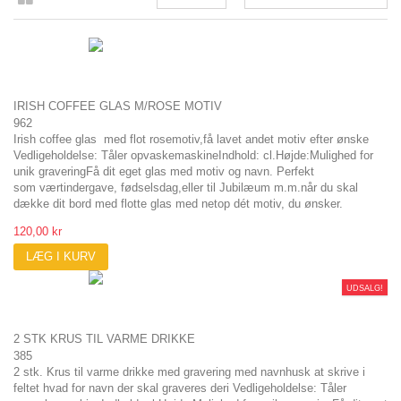
IRISH COFFEE GLAS M/ROSE MOTIV
962
Irish coffee glas med flot rosemotiv,få lavet andet motiv efter ønske
Vedligeholdelse: Tåler opvaskemaskineIndhold: cl.Højde:Mulighed for
unik graveringFå dit eget glas med motiv og navn. Perfekt
som værtindergave, fødselsdag,eller til Jubilæum m.m.når du skal
dække dit bord med flotte glas med netop dét motiv, du ønsker.
120,00 kr
LÆG I KURV
UDSALG!
2 STK KRUS TIL VARME DRIKKE
385
2 stk. Krus til varme drikke med gravering med navnhusk at skrive i
feltet hvad for navn der skal graveres deri Vedligeholdelse: Tåler