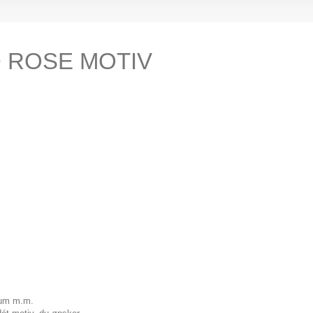
 ROSE MOTIV
æum m.m.