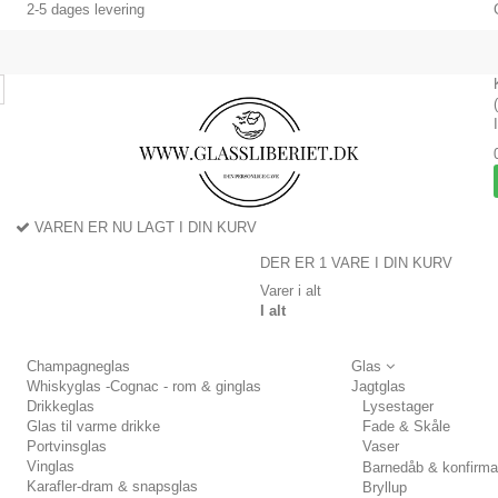
2-5 dages levering
VAREN ER NU LAGT I DIN KURV
DER ER 1 VARE I DIN KURV
Varer i alt
I alt
Champagneglas
Glas
Whiskyglas -Cognac - rom & ginglas
Jagtglas
Drikkeglas
Lysestager
Glas til varme drikke
Fade & Skåle
Portvinsglas
Vaser
Vinglas
Barnedåb & konfirma
Karafler-dram & snapsglas
Bryllup