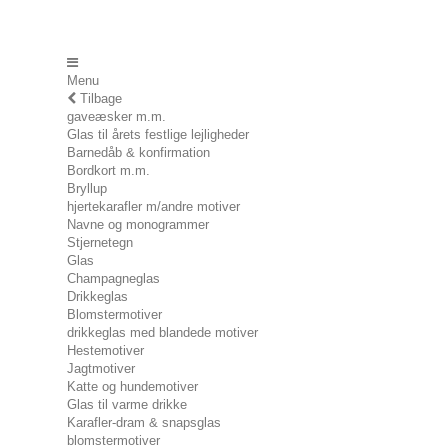
Menu
Tilbage
gaveæsker m.m.
Glas til årets festlige lejligheder
Barnedåb & konfirmation
Bordkort m.m.
Bryllup
hjertekarafler m/andre motiver
Navne og monogrammer
Stjernetegn
Glas
Champagneglas
Drikkeglas
Blomstermotiver
drikkeglas med blandede motiver
Hestemotiver
Jagtmotiver
Katte og hundemotiver
Glas til varme drikke
Karafler-dram & snapsglas
blomstermotiver