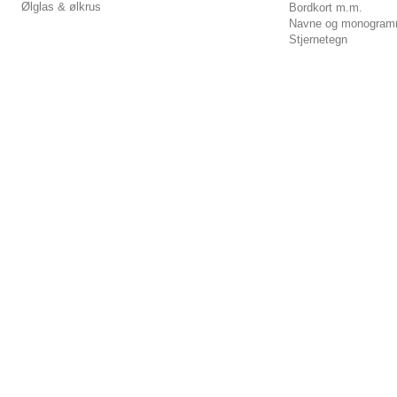
Ølglas & ølkrus
Bordkort m.m.
Navne og monogram
Stjernetegn