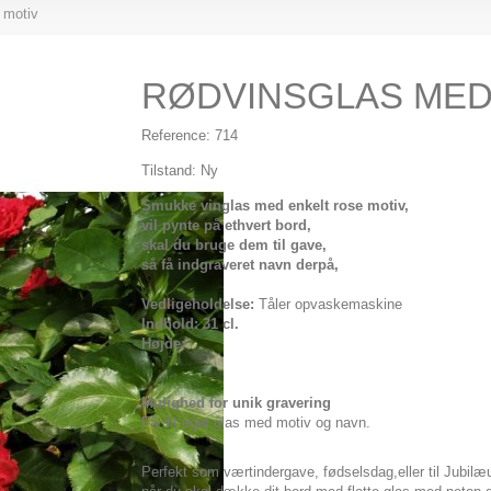
 motiv
RØDVINSGLAS MED
Reference:
714
Tilstand:
Ny
Smukke vinglas med enkelt rose motiv,
vil pynte på ethvert bord,
skal du bruge dem til gave,
så få indgraveret navn derpå,
Vedligeholdelse:
Tåler opvaskemaskine
Indhold: 31 cl.
Højde:
Mulighed for unik gravering
Få dit eget glas med motiv og navn.
Perfekt som værtindergave, fødselsdag,eller til Jubil