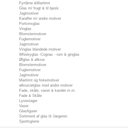
Fyrtårne &Maritimt
Glas m/ frugt & til bjesk.
Jagtmotiver
Karafler m/ andre motiver
Portvinsglas
Vinglas
Blomstermotiver
Fuglemotiver
Jagtmotiver
Vinglas blandede motiver
Whiskyglas -Cognac - rom & ginglas
Ølglas & ølkrus
Blomstermotiver
Fuglemotiver
Jagtmotiver
Maritimt og fiskemotiver
ølkrus/ølglas med andre motiver
Fade, skåle, vaser & kander m.m.
Fade & Skåle
Lysestager
Vaser
Glasfigurer
Sortiment af glas til Jægeren.
Sportsgrene