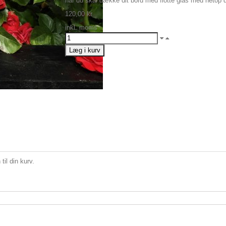
når du skal dække dit bord med flotte glas med netop 
120,00 kr
inkl. moms
Læg i kurv
til din kurv.