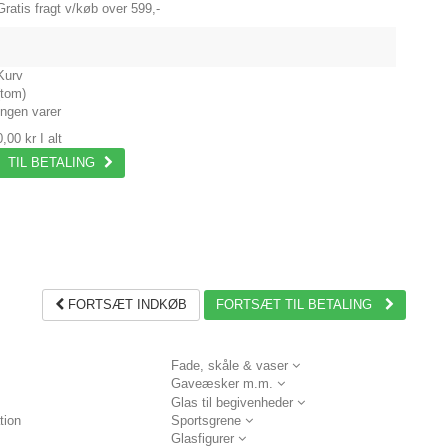
Gratis fragt v/køb over 599,-
Kurv
(tom)
Ingen varer
0,00 kr
I alt
TIL BETALING
FORTSÆT INDKØB
FORTSÆT TIL BETALING
Fade, skåle & vaser
Gaveæsker m.m.
Glas til begivenheder
tion
Sportsgrene
Glasfigurer