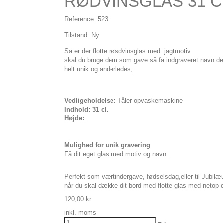
RØDVINSGLAS 31 C
Reference:
523
Tilstand:
Ny
Så er der flotte røsdvinsglas med jagtmotiv
skal du bruge dem som gave så få indgraveret navn de
helt unik og anderledes,
Vedligeholdelse:
Tåler opvaskemaskine
Indhold: 31 cl.
Højde:
Mulighed for unik gravering
Få dit eget glas med motiv og navn.
Perfekt som værtindergave, fødselsdag,eller til Jubil
når du skal dække dit bord med flotte glas med netop 
120,00 kr
inkl. moms