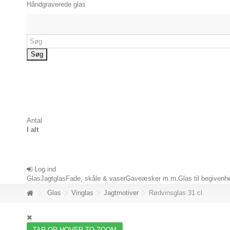
Håndgraverede glas
Søg
Antal
I alt
Log ind
Glas
Jagtglas
Fade, skåle & vaser
Gaveæsker m.m.
Glas til begivenh
Glas
Vinglas
Jagtmotiver
Rødvinsglas 31 cl.
TAP OR HOVER TO ZOOM