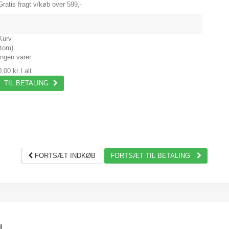
Gratis fragt v/køb over 599,-
Kurv
(tom)
Ingen varer
0,00 kr
I alt
TIL BETALING
FORTSÆT INDKØB
FORTSÆT TIL BETALING