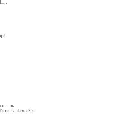
L.
rpå.
æum m.m.
dét motiv, du ønsker