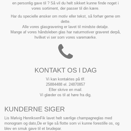
en personlig gave til ? Så vil du helt sikkert kunne finde noget i
vores sortiment, der passer til din kære.
Har du specielle ønsker om motiv eller tekst, så forhør gerne om
dette.
Alle vores glasgravering er lavet til mindste detalje.
Mange af vores håndsleben glas har naturmotiver graveret derpå,
hvilket vi ser som vores varemærke.
KONTAKT OS I DAG
Vi kan kontaktes på tlf.
25884488 el. 24870857
Eller skrive en mail.
Vi glæder os til at høre fra dig.
KUNDERNE SIGER
Lis Mølvig Henriksen
Fik lavet helt særlige champagneglas med
monogram og dato,De er lige så flotte som vi kunne forestille os, og
blev en smuk gave til et brudepar.