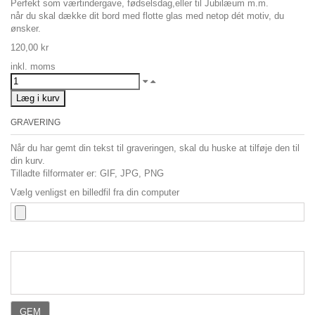
Perfekt som værtindergave, fødselsdag,eller til Jubilæum m.m.
når du skal dække dit bord med flotte glas med netop dét motiv, du
ønsker.
120,00 kr
inkl. moms
Læg i kurv
GRAVERING
Når du har gemt din tekst til graveringen, skal du huske at tilføje den til
din kurv.
Tilladte filformater er: GIF, JPG, PNG
Vælg venligst en billedfil fra din computer
GEM