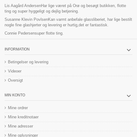
Lis Aagård Andersen
Har lige været på Orø og besøgt butikken, flotte
ting og super hyggeligt og dejlig betjening.
Susanne Klevin Povlsen
Kan varmt anbefale glassliberiet, har lige bestilt
nogle fine glashjerter og levering er hurtig,det er fantastisk.
Connie Pedersen
super flotte ting.
INFORMATION
Betingelser og levering
Videoer
Oversigt
MIN KONTO
Mine ordrer
Mine kreditnotaer
Mine adresser
Mine oplysninger