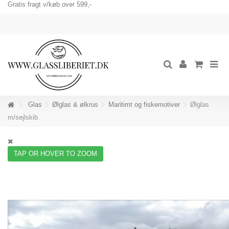
Gratis fragt v/køb over 599,-
Glas
Ølglas & ølkrus
Maritimt og fiskemotiver
Ølglas
m/sejlskib
TAP OR HOVER TO ZOOM