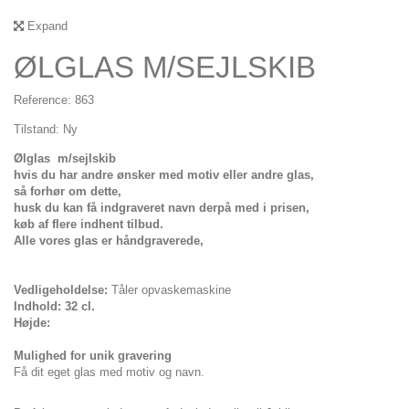
Expand
ØLGLAS M/SEJLSKIB
Reference:
863
Tilstand:
Ny
Ølglas
m/sejlskib
hvis du har andre ønsker med motiv eller andre glas,
så forhør om dette,
husk du kan få indgraveret navn derpå med i prisen,
køb af flere indhent tilbud.
Alle vores glas er håndgraverede,
Vedligeholdelse:
Tåler opvaskemaskine
Indhold: 32 cl.
Højde:
Mulighed for unik gravering
Få dit eget glas med motiv og navn.