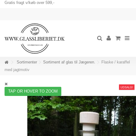
Gratis fragt v/køb over 599,-
Sortimenter
Sortiment af glas til Jægeren.
Flaske / karaffel
med jagtmotiv
UDSALG!
TAP OR HOVER TO ZOOM