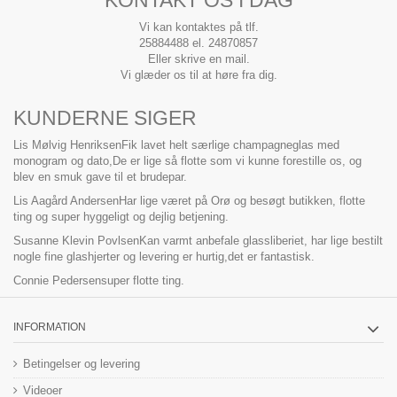
KONTAKT OS I DAG
Vi kan kontaktes på tlf.
25884488 el. 24870857
Eller skrive en mail.
Vi glæder os til at høre fra dig.
KUNDERNE SIGER
Lis Mølvig Henriksen
Fik lavet helt særlige champagneglas med
monogram og dato,De er lige så flotte som vi kunne forestille os, og
blev en smuk gave til et brudepar.
Lis Aagård Andersen
Har lige været på Orø og besøgt butikken, flotte
ting og super hyggeligt og dejlig betjening.
Susanne Klevin Povlsen
Kan varmt anbefale glassliberiet, har lige bestilt
nogle fine glashjerter og levering er hurtig,det er fantastisk.
Connie Pedersen
super flotte ting.
INFORMATION
Betingelser og levering
Videoer