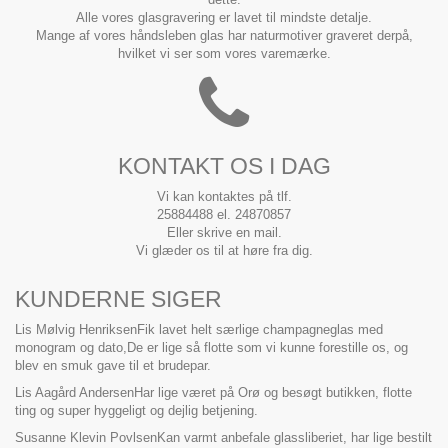
Alle vores glasgravering er lavet til mindste detalje.
Mange af vores håndsleben glas har naturmotiver graveret derpå,
hvilket vi ser som vores varemærke.
KONTAKT OS I DAG
Vi kan kontaktes på tlf.
25884488 el. 24870857
Eller skrive en mail.
Vi glæder os til at høre fra dig.
KUNDERNE SIGER
Lis Mølvig Henriksen
Fik lavet helt særlige champagneglas med
monogram og dato,De er lige så flotte som vi kunne forestille os, og
blev en smuk gave til et brudepar.
Lis Aagård Andersen
Har lige været på Orø og besøgt butikken, flotte
ting og super hyggeligt og dejlig betjening.
Susanne Klevin Povlsen
Kan varmt anbefale glassliberiet, har lige bestilt