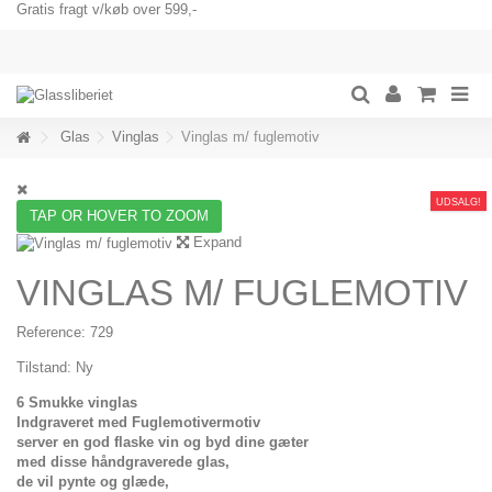
Gratis fragt v/køb over 599,-
Glas
Vinglas
Vinglas m/ fuglemotiv
UDSALG!
TAP OR HOVER TO ZOOM
Expand
VINGLAS M/ FUGLEMOTIV
Reference:
729
Tilstand:
Ny
6 Smukke vinglas
Indgraveret med Fuglemotivermotiv
server en god flaske vin og byd dine gæter
med disse håndgraverede glas,
de vil pynte og glæde,